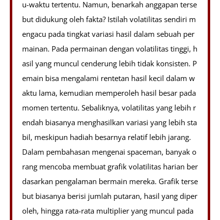
u-waktu tertentu. Namun, benarkah anggapan terse
but didukung oleh fakta? Istilah volatilitas sendiri m
engacu pada tingkat variasi hasil dalam sebuah per
mainan. Pada permainan dengan volatilitas tinggi, h
asil yang muncul cenderung lebih tidak konsisten. P
emain bisa mengalami rentetan hasil kecil dalam w
aktu lama, kemudian memperoleh hasil besar pada
momen tertentu. Sebaliknya, volatilitas yang lebih r
endah biasanya menghasilkan variasi yang lebih sta
bil, meskipun hadiah besarnya relatif lebih jarang.
Dalam pembahasan mengenai spaceman, banyak o
rang mencoba membuat grafik volatilitas harian ber
dasarkan pengalaman bermain mereka. Grafik terse
but biasanya berisi jumlah putaran, hasil yang diper
oleh, hingga rata-rata multiplier yang muncul pada