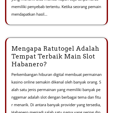
memiliki penyebab tertentu. Ketika seorang pemain
mendapatkan hasil…
Mengapa Ratutogel Adalah
Tempat Terbaik Main Slot
Habanero?
Perkembangan hiburan digital membuat permainan
kasino online semakin dikenal oleh banyak orang. S
alah satu jenis permainan yang memiliki banyak pe
nggemar adalah slot dengan berbagai tema dan fitu
r menarik. Di antara banyak provider yang tersedia,
Habanero menjadi salah satu nama yang sering dip