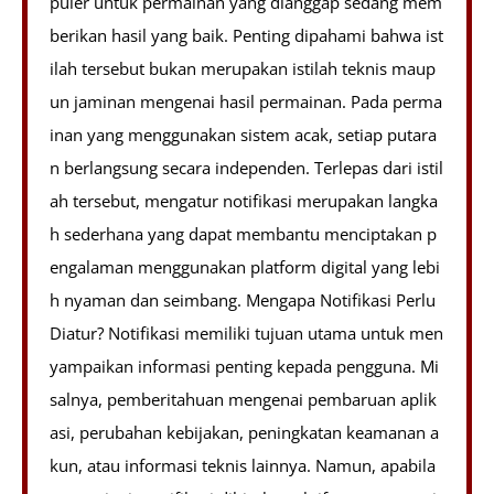
puler untuk permainan yang dianggap sedang mem
berikan hasil yang baik. Penting dipahami bahwa ist
ilah tersebut bukan merupakan istilah teknis maup
un jaminan mengenai hasil permainan. Pada perma
inan yang menggunakan sistem acak, setiap putara
n berlangsung secara independen. Terlepas dari istil
ah tersebut, mengatur notifikasi merupakan langka
h sederhana yang dapat membantu menciptakan p
engalaman menggunakan platform digital yang lebi
h nyaman dan seimbang. Mengapa Notifikasi Perlu
Diatur? Notifikasi memiliki tujuan utama untuk men
yampaikan informasi penting kepada pengguna. Mi
salnya, pemberitahuan mengenai pembaruan aplik
asi, perubahan kebijakan, peningkatan keamanan a
kun, atau informasi teknis lainnya. Namun, apabila