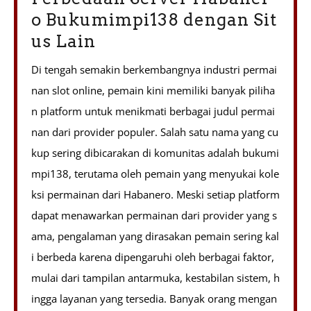
o Bukumimpi138 dengan Sit
us Lain
Di tengah semakin berkembangnya industri permai
nan slot online, pemain kini memiliki banyak piliha
n platform untuk menikmati berbagai judul permai
nan dari provider populer. Salah satu nama yang cu
kup sering dibicarakan di komunitas adalah bukumi
mpi138, terutama oleh pemain yang menyukai kole
ksi permainan dari Habanero. Meski setiap platform
dapat menawarkan permainan dari provider yang s
ama, pengalaman yang dirasakan pemain sering kal
i berbeda karena dipengaruhi oleh berbagai faktor,
mulai dari tampilan antarmuka, kestabilan sistem, h
ingga layanan yang tersedia. Banyak orang mengan