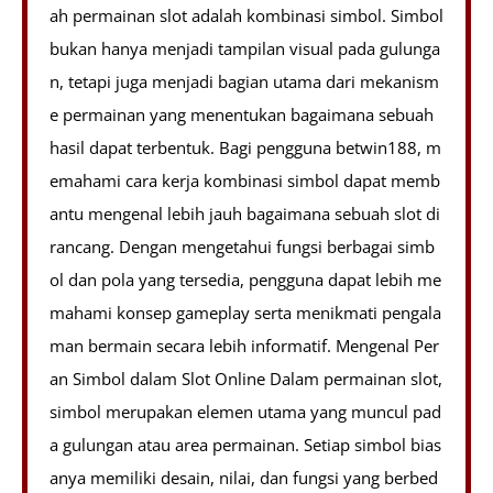
ah permainan slot adalah kombinasi simbol. Simbol
bukan hanya menjadi tampilan visual pada gulunga
n, tetapi juga menjadi bagian utama dari mekanism
e permainan yang menentukan bagaimana sebuah
hasil dapat terbentuk. Bagi pengguna betwin188, m
emahami cara kerja kombinasi simbol dapat memb
antu mengenal lebih jauh bagaimana sebuah slot di
rancang. Dengan mengetahui fungsi berbagai simb
ol dan pola yang tersedia, pengguna dapat lebih me
mahami konsep gameplay serta menikmati pengala
man bermain secara lebih informatif. Mengenal Per
an Simbol dalam Slot Online Dalam permainan slot,
simbol merupakan elemen utama yang muncul pad
a gulungan atau area permainan. Setiap simbol bias
anya memiliki desain, nilai, dan fungsi yang berbed