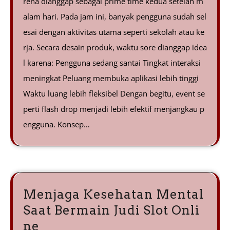
rena dianggap sebagai prime time kedua setelah m
alam hari. Pada jam ini, banyak pengguna sudah sel
esai dengan aktivitas utama seperti sekolah atau ke
rja. Secara desain produk, waktu sore dianggap idea
l karena: Pengguna sedang santai Tingkat interaksi
meningkat Peluang membuka aplikasi lebih tinggi
Waktu luang lebih fleksibel Dengan begitu, event se
perti flash drop menjadi lebih efektif menjangkau p
engguna. Konsep…
Menjaga Kesehatan Mental
Saat Bermain Judi Slot Onli
ne