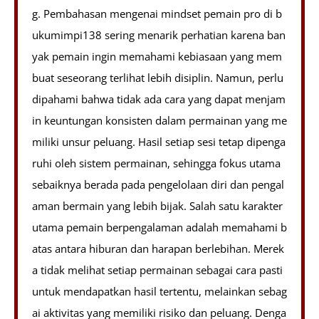
g. Pembahasan mengenai mindset pemain pro di b
ukumimpi138 sering menarik perhatian karena ban
yak pemain ingin memahami kebiasaan yang mem
buat seseorang terlihat lebih disiplin. Namun, perlu
dipahami bahwa tidak ada cara yang dapat menjam
in keuntungan konsisten dalam permainan yang me
miliki unsur peluang. Hasil setiap sesi tetap dipenga
ruhi oleh sistem permainan, sehingga fokus utama
sebaiknya berada pada pengelolaan diri dan pengal
aman bermain yang lebih bijak. Salah satu karakter
utama pemain berpengalaman adalah memahami b
atas antara hiburan dan harapan berlebihan. Merek
a tidak melihat setiap permainan sebagai cara pasti
untuk mendapatkan hasil tertentu, melainkan sebag
ai aktivitas yang memiliki risiko dan peluang. Denga