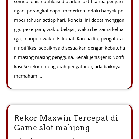
semua jenis notifikasi dibiarkan aktif tanpa penyari
ngan, perangkat dapat menerima terlalu banyak pe
mberitahuan setiap hari. Kondisi ini dapat menggan
ggu pekerjaan, waktu belajar, waktu bersama kelua
rga, maupun waktu istirahat. Karena itu, pengatura
n notifikasi sebaiknya disesuaikan dengan kebutuha
n masing-masing pengguna. Kenali Jenis-Jenis Notifi
kasi Sebelum mengubah pengaturan, ada baiknya
memahami…
Rekor Maxwin Tercepat di
Game slot mahjong