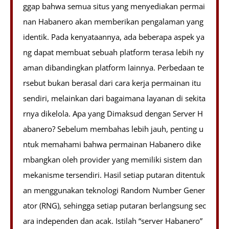
ggap bahwa semua situs yang menyediakan permai
nan Habanero akan memberikan pengalaman yang
identik. Pada kenyataannya, ada beberapa aspek ya
ng dapat membuat sebuah platform terasa lebih ny
aman dibandingkan platform lainnya. Perbedaan te
rsebut bukan berasal dari cara kerja permainan itu
sendiri, melainkan dari bagaimana layanan di sekita
rnya dikelola. Apa yang Dimaksud dengan Server H
abanero? Sebelum membahas lebih jauh, penting u
ntuk memahami bahwa permainan Habanero dike
mbangkan oleh provider yang memiliki sistem dan
mekanisme tersendiri. Hasil setiap putaran ditentuk
an menggunakan teknologi Random Number Gener
ator (RNG), sehingga setiap putaran berlangsung sec
ara independen dan acak. Istilah “server Habanero”