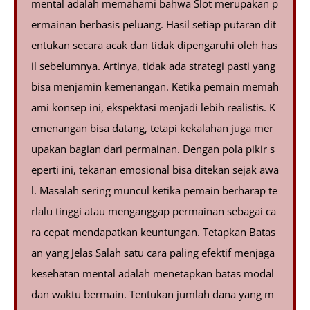
mental adalah memahami bahwa Slot merupakan p
ermainan berbasis peluang. Hasil setiap putaran dit
entukan secara acak dan tidak dipengaruhi oleh has
il sebelumnya. Artinya, tidak ada strategi pasti yang
bisa menjamin kemenangan. Ketika pemain memah
ami konsep ini, ekspektasi menjadi lebih realistis. K
emenangan bisa datang, tetapi kekalahan juga mer
upakan bagian dari permainan. Dengan pola pikir s
eperti ini, tekanan emosional bisa ditekan sejak awa
l. Masalah sering muncul ketika pemain berharap te
rlalu tinggi atau menganggap permainan sebagai ca
ra cepat mendapatkan keuntungan. Tetapkan Batas
an yang Jelas Salah satu cara paling efektif menjaga
kesehatan mental adalah menetapkan batas modal
dan waktu bermain. Tentukan jumlah dana yang m