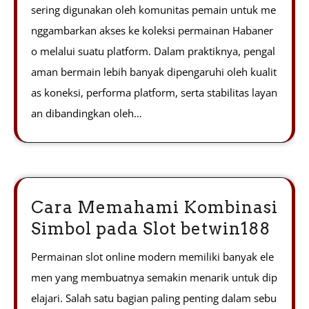
sering digunakan oleh komunitas pemain untuk me
nggambarkan akses ke koleksi permainan Habaner
o melalui suatu platform. Dalam praktiknya, pengal
aman bermain lebih banyak dipengaruhi oleh kualit
as koneksi, performa platform, serta stabilitas layan
an dibandingkan oleh…
Cara Memahami Kombinasi
Simbol pada Slot betwin188
Permainan slot online modern memiliki banyak ele
men yang membuatnya semakin menarik untuk dip
elajari. Salah satu bagian paling penting dalam sebu