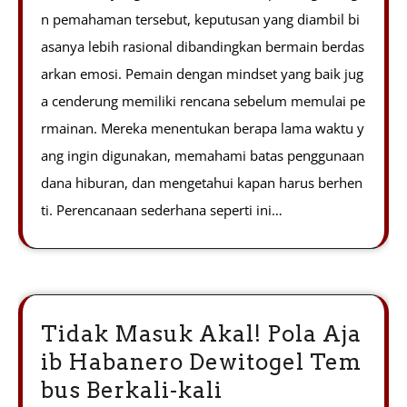
n pemahaman tersebut, keputusan yang diambil bi
asanya lebih rasional dibandingkan bermain berdas
arkan emosi. Pemain dengan mindset yang baik jug
a cenderung memiliki rencana sebelum memulai pe
rmainan. Mereka menentukan berapa lama waktu y
ang ingin digunakan, memahami batas penggunaan
dana hiburan, dan mengetahui kapan harus berhen
ti. Perencanaan sederhana seperti ini…
Tidak Masuk Akal! Pola Aja
ib Habanero Dewitogel Tem
bus Berkali-kali