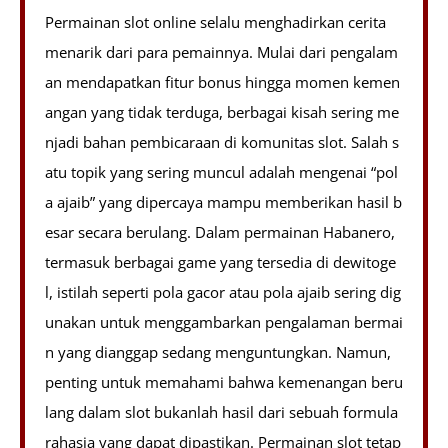
Permainan slot online selalu menghadirkan cerita
menarik dari para pemainnya. Mulai dari pengalam
an mendapatkan fitur bonus hingga momen kemen
angan yang tidak terduga, berbagai kisah sering me
njadi bahan pembicaraan di komunitas slot. Salah s
atu topik yang sering muncul adalah mengenai “pol
a ajaib” yang dipercaya mampu memberikan hasil b
esar secara berulang. Dalam permainan Habanero,
termasuk berbagai game yang tersedia di dewitoge
l, istilah seperti pola gacor atau pola ajaib sering dig
unakan untuk menggambarkan pengalaman bermai
n yang dianggap sedang menguntungkan. Namun,
penting untuk memahami bahwa kemenangan beru
lang dalam slot bukanlah hasil dari sebuah formula
rahasia yang dapat dipastikan. Permainan slot tetap