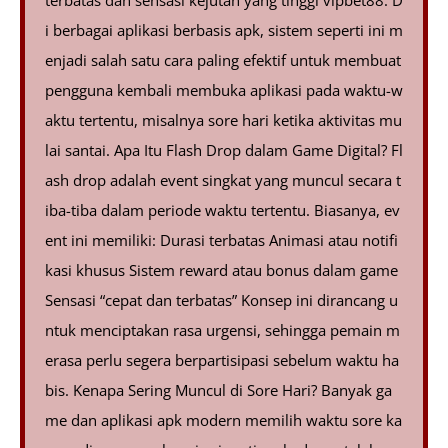
terbatas dan sensasi kejutan yang tinggi vipbet88. D
i berbagai aplikasi berbasis apk, sistem seperti ini m
enjadi salah satu cara paling efektif untuk membuat
pengguna kembali membuka aplikasi pada waktu-w
aktu tertentu, misalnya sore hari ketika aktivitas mu
lai santai. Apa Itu Flash Drop dalam Game Digital? Fl
ash drop adalah event singkat yang muncul secara t
iba-tiba dalam periode waktu tertentu. Biasanya, ev
ent ini memiliki: Durasi terbatas Animasi atau notifi
kasi khusus Sistem reward atau bonus dalam game
Sensasi “cepat dan terbatas” Konsep ini dirancang u
ntuk menciptakan rasa urgensi, sehingga pemain m
erasa perlu segera berpartisipasi sebelum waktu ha
bis. Kenapa Sering Muncul di Sore Hari? Banyak ga
me dan aplikasi apk modern memilih waktu sore ka