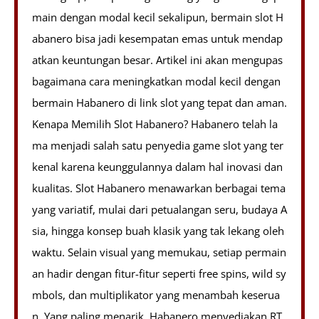
main dengan modal kecil sekalipun, bermain slot H
abanero bisa jadi kesempatan emas untuk mendap
atkan keuntungan besar. Artikel ini akan mengupas
bagaimana cara meningkatkan modal kecil dengan
bermain Habanero di link slot yang tepat dan aman.
Kenapa Memilih Slot Habanero? Habanero telah la
ma menjadi salah satu penyedia game slot yang ter
kenal karena keunggulannya dalam hal inovasi dan
kualitas. Slot Habanero menawarkan berbagai tema
yang variatif, mulai dari petualangan seru, budaya A
sia, hingga konsep buah klasik yang tak lekang oleh
waktu. Selain visual yang memukau, setiap permain
an hadir dengan fitur-fitur seperti free spins, wild sy
mbols, dan multiplikator yang menambah keserua
n. Yang paling menarik, Habanero menyediakan RT