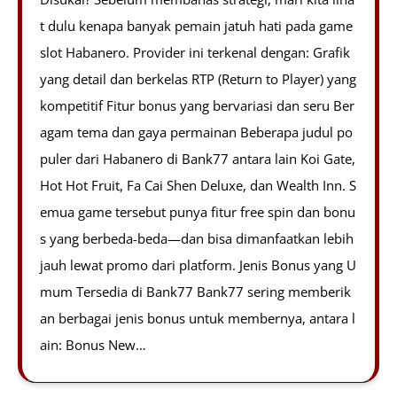
t dulu kenapa banyak pemain jatuh hati pada game
slot Habanero. Provider ini terkenal dengan: Grafik
yang detail dan berkelas RTP (Return to Player) yang
kompetitif Fitur bonus yang bervariasi dan seru Ber
agam tema dan gaya permainan Beberapa judul po
puler dari Habanero di Bank77 antara lain Koi Gate,
Hot Hot Fruit, Fa Cai Shen Deluxe, dan Wealth Inn. S
emua game tersebut punya fitur free spin dan bonu
s yang berbeda-beda—dan bisa dimanfaatkan lebih
jauh lewat promo dari platform. Jenis Bonus yang U
mum Tersedia di Bank77 Bank77 sering memberik
an berbagai jenis bonus untuk membernya, antara l
ain: Bonus New…