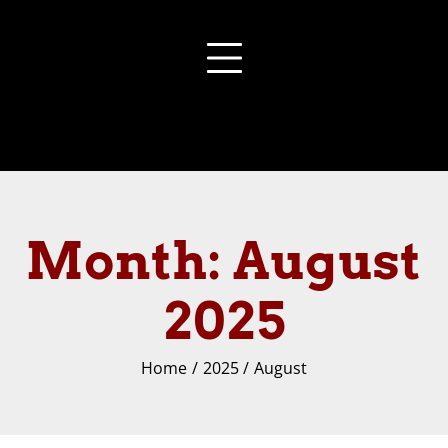
Skip
to
content
Month:
August
2025
Home
2025
August