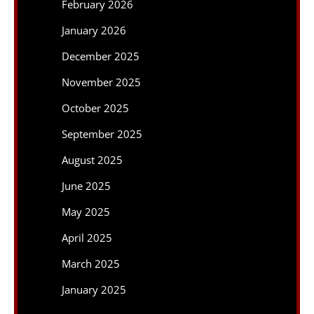
February 2026
January 2026
December 2025
November 2025
October 2025
September 2025
August 2025
June 2025
May 2025
April 2025
March 2025
January 2025