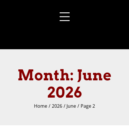
Skip
to
content
Month:
June
2026
Home
2026
June
Page 2