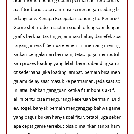
aran momen penting dalam permainan, terutama s
aat fitur bonus atau animasi kemenangan sedang b
erlangsung. Kenapa Kecepatan Loading Itu Penting?
Game slot modern saat ini sudah dilengkapi dengan
grafis berkualitas tinggi, animasi halus, dan efek sua
ra yang imersif. Semua elemen ini memang mening
katkan pengalaman bermain, tetapi juga membutuh
kan proses loading yang lebih berat dibandingkan sl
ot sederhana. Jika loading lambat, pemain bisa men
galami delay saat masuk ke permainan, jeda saat sp
in, atau bahkan gangguan ketika fitur bonus aktif. H
al ini tentu bisa mengurangi keseruan bermain. Di d
ewitogel, banyak pemain menganggap bahwa game
yang bagus bukan hanya soal fitur, tetapi juga seber
apa cepat game tersebut bisa dimainkan tanpa ham