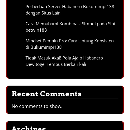
Perbedaan Server Habanero Bukumimpi138
dengan Situs Lain
Cara Memahami Kombinasi Simbol pada Slot
betwin188
Mindset Pemain Pro: Cara Untung Konsisten
di Bukumimpi138
Tidak Masuk Akal! Pola Ajaib Habanero
Dewitogel Tembus Berkali-kali
Recent Comments
No comments to show.
Archives