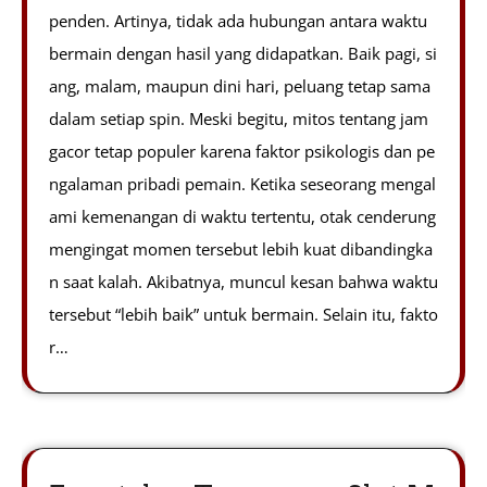
penden. Artinya, tidak ada hubungan antara waktu
bermain dengan hasil yang didapatkan. Baik pagi, si
ang, malam, maupun dini hari, peluang tetap sama
dalam setiap spin. Meski begitu, mitos tentang jam
gacor tetap populer karena faktor psikologis dan pe
ngalaman pribadi pemain. Ketika seseorang mengal
ami kemenangan di waktu tertentu, otak cenderung
mengingat momen tersebut lebih kuat dibandingka
n saat kalah. Akibatnya, muncul kesan bahwa waktu
tersebut “lebih baik” untuk bermain. Selain itu, fakto
r…