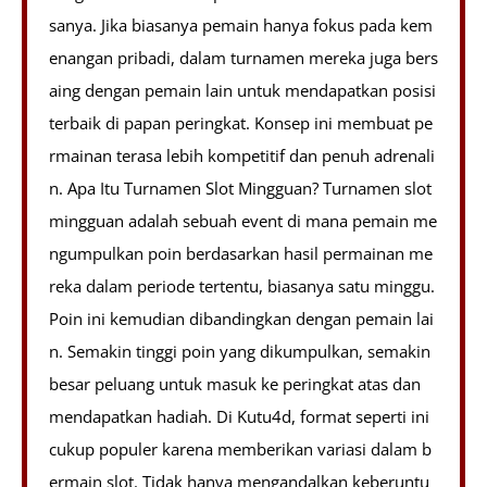
sanya. Jika biasanya pemain hanya fokus pada kem
enangan pribadi, dalam turnamen mereka juga bers
aing dengan pemain lain untuk mendapatkan posisi
terbaik di papan peringkat. Konsep ini membuat pe
rmainan terasa lebih kompetitif dan penuh adrenali
n. Apa Itu Turnamen Slot Mingguan? Turnamen slot
mingguan adalah sebuah event di mana pemain me
ngumpulkan poin berdasarkan hasil permainan me
reka dalam periode tertentu, biasanya satu minggu.
Poin ini kemudian dibandingkan dengan pemain lai
n. Semakin tinggi poin yang dikumpulkan, semakin
besar peluang untuk masuk ke peringkat atas dan
mendapatkan hadiah. Di Kutu4d, format seperti ini
cukup populer karena memberikan variasi dalam b
ermain slot. Tidak hanya mengandalkan keberuntu