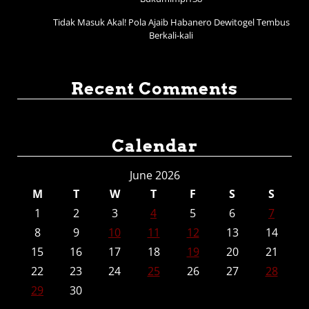
Tidak Masuk Akal! Pola Ajaib Habanero Dewitogel Tembus
Berkali-kali
Recent Comments
Calendar
June 2026
M
T
W
T
F
S
S
1
2
3
4
5
6
7
8
9
10
11
12
13
14
15
16
17
18
19
20
21
22
23
24
25
26
27
28
29
30