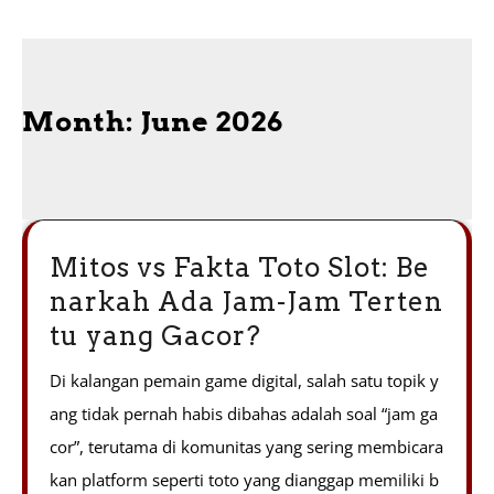
Month:
June 2026
Mitos vs Fakta Toto Slot: Be
narkah Ada Jam-Jam Terten
tu yang Gacor?
Di kalangan pemain game digital, salah satu topik y
ang tidak pernah habis dibahas adalah soal “jam ga
cor”, terutama di komunitas yang sering membicara
kan platform seperti toto yang dianggap memiliki b