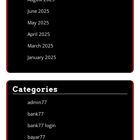
June 2025
May 2025
April 2025
March 2025
January 2025
Categories
admin77
bank77
bank77 login
bayar77