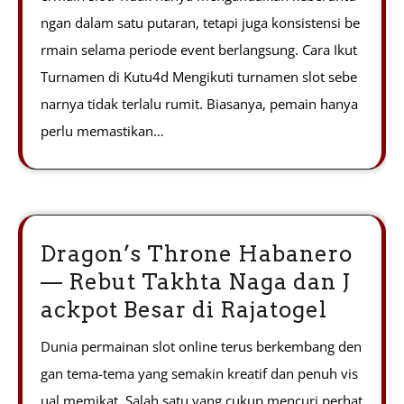
ngan dalam satu putaran, tetapi juga konsistensi be
rmain selama periode event berlangsung. Cara Ikut
Turnamen di Kutu4d Mengikuti turnamen slot sebe
narnya tidak terlalu rumit. Biasanya, pemain hanya
perlu memastikan…
Dragon’s Throne Habanero
— Rebut Takhta Naga dan J
ackpot Besar di Rajatogel
Dunia permainan slot online terus berkembang den
gan tema-tema yang semakin kreatif dan penuh vis
ual memikat. Salah satu yang cukup mencuri perhat