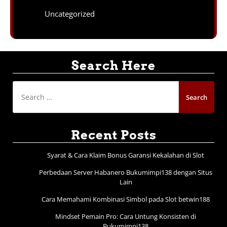
Uncategorized
Search Here
Search
for:
Recent Posts
Syarat & Cara Klaim Bonus Garansi Kekalahan di Slot
Perbedaan Server Habanero Bukumimpi138 dengan Situs
Lain
Cara Memahami Kombinasi Simbol pada Slot betwin188
Mindset Pemain Pro: Cara Untung Konsisten di
Bukumimpi138