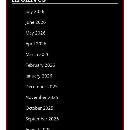
July 2026
June 2026
May 2026
April 2026
March 2026
February 2026
January 2026
December 2025
November 2025
October 2025
September 2025
August 2025