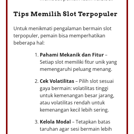
Tips Memilih Slot Terpopuler
Untuk menikmati pengalaman bermain slot
terpopuler, pemain bisa memperhatikan
beberapa hal:
Pahami Mekanik dan Fitur
–
Setiap slot memiliki fitur unik yang
memengaruhi peluang menang.
Cek Volatilitas
– Pilih slot sesuai
gaya bermain: volatilitas tinggi
untuk kemenangan besar jarang,
atau volatilitas rendah untuk
kemenangan kecil lebih sering.
Kelola Modal
– Tetapkan batas
taruhan agar sesi bermain lebih