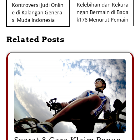
navigation
Kelebihan dan Kekura
Kontroversi Judi Onlin
ngan Bermain di Bada
e di Kalangan Genera
k178 Menurut Pemain
si Muda Indonesia
Related Posts