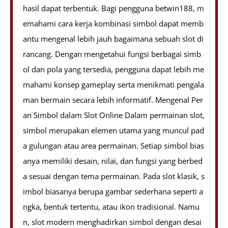
hasil dapat terbentuk. Bagi pengguna betwin188, m
emahami cara kerja kombinasi simbol dapat memb
antu mengenal lebih jauh bagaimana sebuah slot di
rancang. Dengan mengetahui fungsi berbagai simb
ol dan pola yang tersedia, pengguna dapat lebih me
mahami konsep gameplay serta menikmati pengala
man bermain secara lebih informatif. Mengenal Per
an Simbol dalam Slot Online Dalam permainan slot,
simbol merupakan elemen utama yang muncul pad
a gulungan atau area permainan. Setiap simbol bias
anya memiliki desain, nilai, dan fungsi yang berbed
a sesuai dengan tema permainan. Pada slot klasik, s
imbol biasanya berupa gambar sederhana seperti a
ngka, bentuk tertentu, atau ikon tradisional. Namu
n, slot modern menghadirkan simbol dengan desai