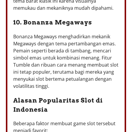
tema barat klasik ini karena visualnya
memukau dan mekaniknya mudah dipahami.
10. Bonanza Megaways
Bonanza Megaways menghadirkan mekanik
Megaways dengan tema pertambangan emas.
Pemain seperti berada di tambang, mencari
simbol emas untuk kombinasi menang. Fitur
Tumble dan ribuan cara menang membuat slot
ini tetap populer, terutama bagi mereka yang
menyukai slot bertema petualangan dengan
volatilitas tinggi.
Alasan Popularitas Slot di
Indonesia
Beberapa faktor membuat game slot tersebut
menjadi favorit: