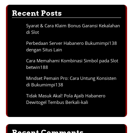
Recent Posts
Syarat & Cara Klaim Bonus Garansi Kekalahan
di Slot
Perbedaan Server Habanero Bukumimpi138
dengan Situs Lain
Cara Memahami Kombinasi Simbol pada Slot
betwin188
Mindset Pemain Pro: Cara Untung Konsisten
di Bukumimpi138
Tidak Masuk Akal! Pola Ajaib Habanero
Dewitogel Tembus Berkali-kali
Recent Comments