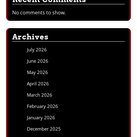
No comments to show.
Archives
July 2026
June 2026
May 2026
April 2026
March 2026
February 2026
January 2026
December 2025