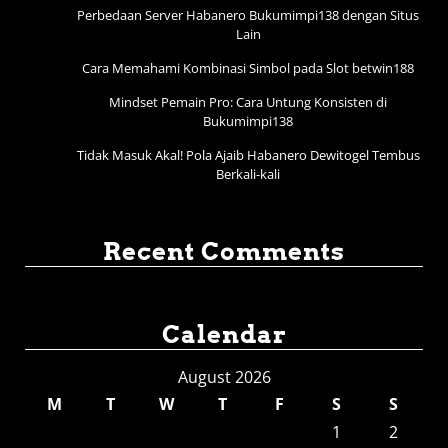
Perbedaan Server Habanero Bukumimpi138 dengan Situs
Lain
Cara Memahami Kombinasi Simbol pada Slot betwin188
Mindset Pemain Pro: Cara Untung Konsisten di
Bukumimpi138
Tidak Masuk Akal! Pola Ajaib Habanero Dewitogel Tembus
Berkali-kali
Recent Comments
Calendar
August 2026
M
T
W
T
F
S
S
1
2