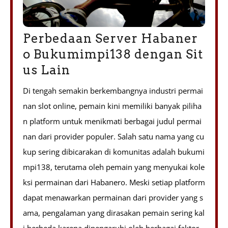
Perbedaan Server Habaner
o Bukumimpi138 dengan Sit
us Lain
Di tengah semakin berkembangnya industri permai
nan slot online, pemain kini memiliki banyak piliha
n platform untuk menikmati berbagai judul permai
nan dari provider populer. Salah satu nama yang cu
kup sering dibicarakan di komunitas adalah bukumi
mpi138, terutama oleh pemain yang menyukai kole
ksi permainan dari Habanero. Meski setiap platform
dapat menawarkan permainan dari provider yang s
ama, pengalaman yang dirasakan pemain sering kal