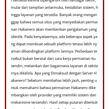
i berbeda karena dipengaruhi oleh berbagai faktor,
mulai dari tampilan antarmuka, kestabilan sistem, h
ingga layanan yang tersedia. Banyak orang mengan
ggap bahwa semua situs yang menyediakan permai
nan Habanero akan memberikan pengalaman yang
identik. Pada kenyataannya, ada beberapa aspek ya
ng dapat membuat sebuah platform terasa lebih ny
aman dibandingkan platform lainnya. Perbedaan te
rsebut bukan berasal dari cara kerja permainan itu
sendiri, melainkan dari bagaimana layanan di sekita
rnya dikelola. Apa yang Dimaksud dengan Server H
abanero? Sebelum membahas lebih jauh, penting u
ntuk memahami bahwa permainan Habanero dike
mbangkan oleh provider yang memiliki sistem dan
mekanisme tersendiri. Hasil setiap putaran ditentuk