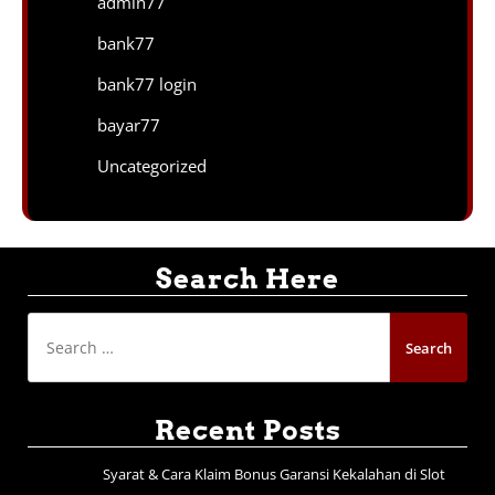
admin77
bank77
bank77 login
bayar77
Uncategorized
Search Here
Search
for:
Recent Posts
Syarat & Cara Klaim Bonus Garansi Kekalahan di Slot