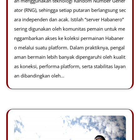
an menggunakan teknologi Random Number Gener
ator (RNG), sehingga setiap putaran berlangsung sec
ara independen dan acak. Istilah “server Habanero”
sering digunakan oleh komunitas pemain untuk me
nggambarkan akses ke koleksi permainan Habaner
o melalui suatu platform. Dalam praktiknya, pengal
aman bermain lebih banyak dipengaruhi oleh kualit
as koneksi, performa platform, serta stabilitas layan
an dibandingkan oleh…