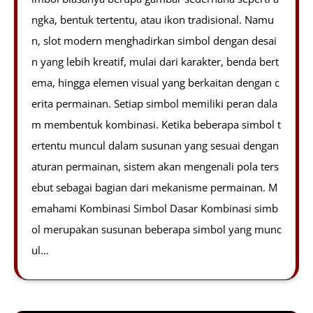
ngka, bentuk tertentu, atau ikon tradisional. Namu
n, slot modern menghadirkan simbol dengan desai
n yang lebih kreatif, mulai dari karakter, benda bert
ema, hingga elemen visual yang berkaitan dengan c
erita permainan. Setiap simbol memiliki peran dala
m membentuk kombinasi. Ketika beberapa simbol t
ertentu muncul dalam susunan yang sesuai dengan
aturan permainan, sistem akan mengenali pola ters
ebut sebagai bagian dari mekanisme permainan. M
emahami Kombinasi Simbol Dasar Kombinasi simb
ol merupakan susunan beberapa simbol yang munc
ul…