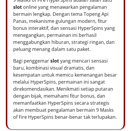
9 Masks of Fire HyperSpins adalah salah satu
slot
online yang menawarkan pengalaman
bermain lengkap. Dengan tema Topeng Api
Panas, mekanisme gulungan modern, fitur
bonus interaktif, dan sensasi HyperSpins yang
menegangkan, permainan ini berhasil
menggabungkan hiburan, strategi ringan, dan
peluang menang dalam satu paket.
Bagi penggemar
slot
yang mencari sensasi
baru, kombinasi visual dramatis, dan
kesempatan untuk memicu kemenangan besar
melalui HyperSpins, permainan ini sangat
direkomendasikan. Menikmati setiap putaran
dengan bijak, memahami fitur bonus, dan
memanfaatkan HyperSpins secara strategis
akan membuat pengalaman bermain 9 Masks
of Fire HyperSpins benar-benar tak terlupakan.