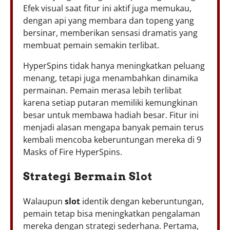
Efek visual saat fitur ini aktif juga memukau,
dengan api yang membara dan topeng yang
bersinar, memberikan sensasi dramatis yang
membuat pemain semakin terlibat.
HyperSpins tidak hanya meningkatkan peluang
menang, tetapi juga menambahkan dinamika
permainan. Pemain merasa lebih terlibat
karena setiap putaran memiliki kemungkinan
besar untuk membawa hadiah besar. Fitur ini
menjadi alasan mengapa banyak pemain terus
kembali mencoba keberuntungan mereka di 9
Masks of Fire HyperSpins.
Strategi Bermain Slot
Walaupun
slot
identik dengan keberuntungan,
pemain tetap bisa meningkatkan pengalaman
mereka dengan strategi sederhana. Pertama,