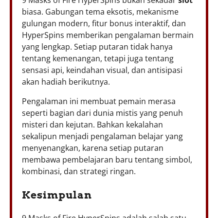
biasa. Gabungan tema eksotis, mekanisme
gulungan modern, fitur bonus interaktif, dan
HyperSpins memberikan pengalaman bermain
yang lengkap. Setiap putaran tidak hanya
tentang kemenangan, tetapi juga tentang
sensasi api, keindahan visual, dan antisipasi
akan hadiah berikutnya.
Pengalaman ini membuat pemain merasa
seperti bagian dari dunia mistis yang penuh
misteri dan kejutan. Bahkan kekalahan
sekalipun menjadi pengalaman belajar yang
menyenangkan, karena setiap putaran
membawa pembelajaran baru tentang simbol,
kombinasi, dan strategi ringan.
Kesimpulan