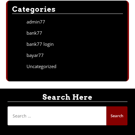
Categories
admin77
bank77
bank77 login
bayar77
Uncategorized
Search Here
Search
for: