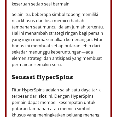
keseruan setiap sesi bermain.
Selain itu, beberapa simbol topeng memiliki
nilai khusus dan bisa memicu hadiah
tambahan saat muncul dalam jumlah tertentu.
Hal ini menambah strategi ringan bagi pemain
yang ingin memaksimalkan kemenangan. Fitur
bonus ini membuat setiap putaran lebih dari
sekadar menunggu keberuntungan—ada
elemen strategi dan antisipasi yang membuat
permainan semakin seru.
Sensasi HyperSpins
Fitur HyperSpins adalah salah satu daya tarik
terbesar dari
slot
ini. Dengan HyperSpins,
pemain dapat membeli kesempatan untuk
putaran tambahan atau memicu simbol
khusus yang meningkatkan peluang menang.