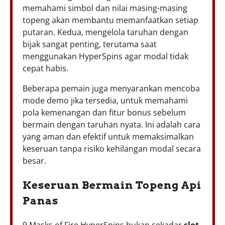
memahami simbol dan nilai masing-masing
topeng akan membantu memanfaatkan setiap
putaran. Kedua, mengelola taruhan dengan
bijak sangat penting, terutama saat
menggunakan HyperSpins agar modal tidak
cepat habis.
Beberapa pemain juga menyarankan mencoba
mode demo jika tersedia, untuk memahami
pola kemenangan dan fitur bonus sebelum
bermain dengan taruhan nyata. Ini adalah cara
yang aman dan efektif untuk memaksimalkan
keseruan tanpa risiko kehilangan modal secara
besar.
Keseruan Bermain Topeng Api
Panas
9 Masks of Fire HyperSpins bukan sekadar
slot