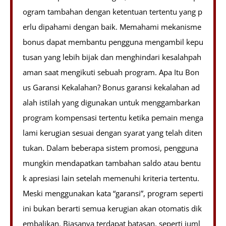
ogram tambahan dengan ketentuan tertentu yang p
erlu dipahami dengan baik. Memahami mekanisme
bonus dapat membantu pengguna mengambil kepu
tusan yang lebih bijak dan menghindari kesalahpah
aman saat mengikuti sebuah program. Apa Itu Bon
us Garansi Kekalahan? Bonus garansi kekalahan ad
alah istilah yang digunakan untuk menggambarkan
program kompensasi tertentu ketika pemain menga
lami kerugian sesuai dengan syarat yang telah diten
tukan. Dalam beberapa sistem promosi, pengguna
mungkin mendapatkan tambahan saldo atau bentu
k apresiasi lain setelah memenuhi kriteria tertentu.
Meski menggunakan kata “garansi”, program seperti
ini bukan berarti semua kerugian akan otomatis dik
embalikan. Biasanya terdapat batasan, seperti juml