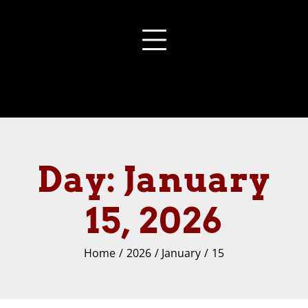
Skip
to
content
Day:
January
15, 2026
Home
2026
January
15