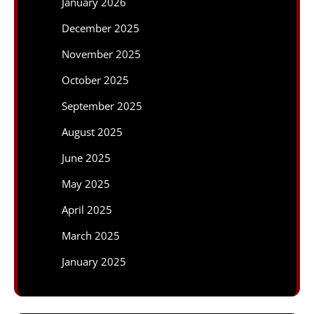
January 2026
December 2025
November 2025
October 2025
September 2025
August 2025
June 2025
May 2025
April 2025
March 2025
January 2025