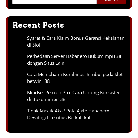
Recent Posts
Syarat & Cara Klaim Bonus Garansi Kekalahan
di Slot
Perbedaan Server Habanero Bukumimpi138
dengan Situs Lain
Cara Memahami Kombinasi Simbol pada Slot
betwin188
Mindset Pemain Pro: Cara Untung Konsisten
di Bukumimpi138
Tidak Masuk Akal! Pola Ajaib Habanero
Dewitogel Tembus Berkali-kali